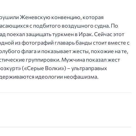
арушили Женевскую конвенцию, которая
асающихся с подбитого воздушного судна. По
ад поехал защищать туркмен в Ирак. Сейчас этот
одной из фотографий главарь банды стоит вместе с
лубого флага и показывает жесты, похожие на те,
стические группировки. Мужчина показал жест
озкурт» («Серые Волки») – ультраправых
идерживаются идеологии неофашизма.