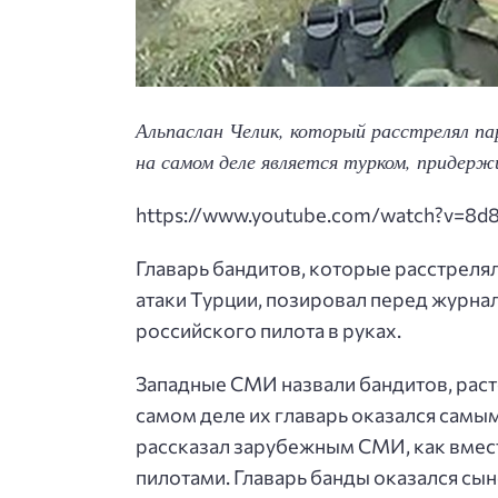
Альпаслан Челик, который расстрелял п
на самом деле является турком, придер
https://www.youtube.com/watch?v=8d
Главарь бандитов, которые расстреля
атаки Турции, позировал перед журнал
российского пилота в руках.
Западные СМИ назвали бандитов, раст
самом деле их главарь оказался самым
рассказал зарубежным СМИ, как вмес
пилотами. Главарь банды оказался сы