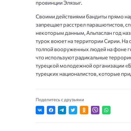
провинции Элязыг.
Своими действиями бандиты прямо н
запрещает расстрел парашютистов, сп
некоторым данным, Альпаслан год наз
турок воюет на территории Сирии. На 
толпой вооруженных людей на фоне го
что используют радикальные террори
турецкой молодежной организации «Б
турецких националистов, которые пр
Поделитесь с друзьями