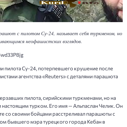
арашют с пилотом Су-24, называет себя туркменом, но
живающимся неофашистских взглядов.
8wd33P8jg
ли пилота Су-24, потерпевшего крушение после
истами агентства «Reuters» c деталями парашюта
ерзавших пилота, сирийскими туркменами, но на
 настоящим турком. Его имя — Альпаслан Челик. Он
те со своими бойцами расстреливал парашюты с
ном бывшего мэра турецкого города Кебан в