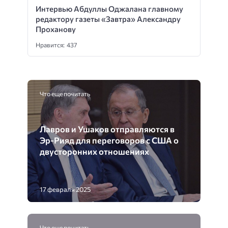
Интервью Абдуллы Оджалана главному
редактору газеты «Завтра» Александру
Проханову
Нравится: 437
Что еще почитать
Лавров и Ушаков отправляются в
Эр-Рияд для переговоров с США о
двусторонних отношениях
17 февраля 2025
Что еще почитать