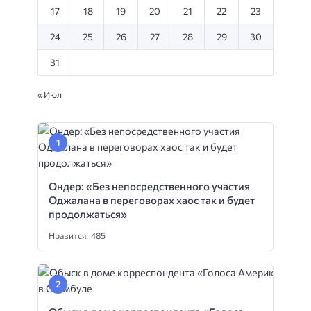
17
18
19
20
21
22
23
24
25
26
27
28
29
30
31
« Июл
Ондер: «Без непосредственного участия
Оджалана в переговорах хаос так и будет
продолжаться»
Нравится: 485