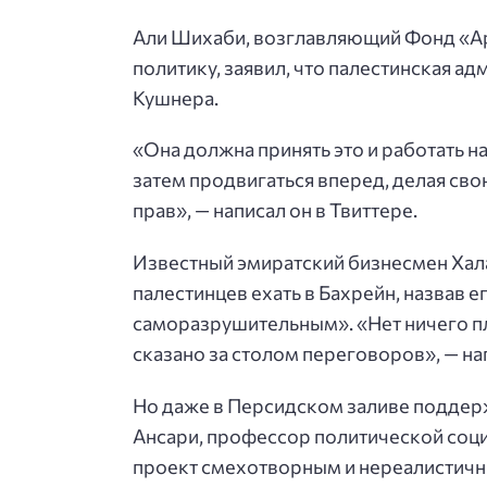
Али Шихаби, возглавляющий Фонд «А
политику, заявил, что палестинская а
Кушнера.
«Она должна принять это и работать 
затем продвигаться вперед, делая сво
прав», — написал он в Твиттере.
Известный эмиратский бизнесмен Хал
палестинцев ехать в Бахрейн, назвав 
саморазрушительным». «Нет ничего пло
сказано за столом переговоров», — нап
Но даже в Персидском заливе поддер
Ансари, профессор политической соци
проект смехотворным и нереалистич