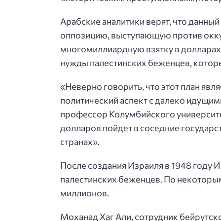
Арабские аналитики верят, что данный
оппозицию, выступающую против окку
многомиллиардную взятку в долларах.
нужды палестинских беженцев, которы
«Неверно говорить, что этот план явл
политический аспект с далеко идущим
профессор Колумбийского университет
долларов пойдет в соседние государст
странах».
После создания Израиля в 1948 году 
палестинских беженцев. По некоторым
миллионов.
Моханад Хаг Али, сотрудник бейрутск