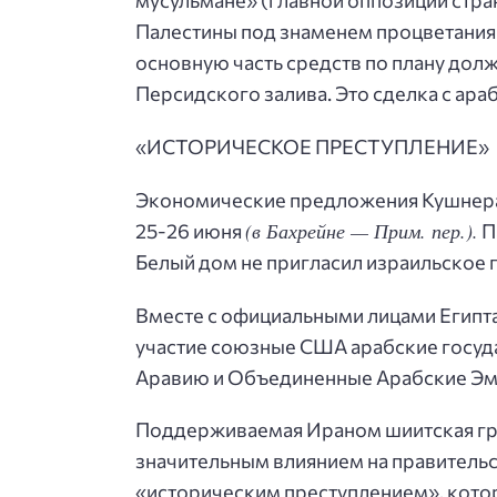
мусульмане» (главной оппозиции стра
Палестины под знаменем процветания 
основную часть средств по плану долж
Персидского залива. Это сделка с ара
«ИСТОРИЧЕСКОЕ ПРЕСТУПЛЕНИЕ»
Экономические предложения Кушнера
(в Бахрейне — Прим. пер.).
25-26 июня
П
Белый дом не пригласил израильское 
Вместе с официальными лицами Египт
участие союзные США арабские госуд
Аравию и Объединенные Арабские Эми
Поддерживаемая Ираном шиитская гру
значительным влиянием на правительст
«историческим преступлением», кото