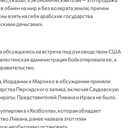
ны), сказал: «Экономический план — это продажа
в обмен на мир и без возврата земли, причем
ны взять на себя арабские государства
бскими деньгами».
 обсуждались на встрече под руководством США
алестинская администрация бойкотировала ее, а
правительство.
а, Иордании и Марокко в обсуждении приняли
арства Персидского залива, включая Саудовскую
раты. Представителей Ливана и Ирака не было.
ппировка «Хезболла», которая обладает
во Ливана, ранее назвала этот план
рое необходимо остановить.