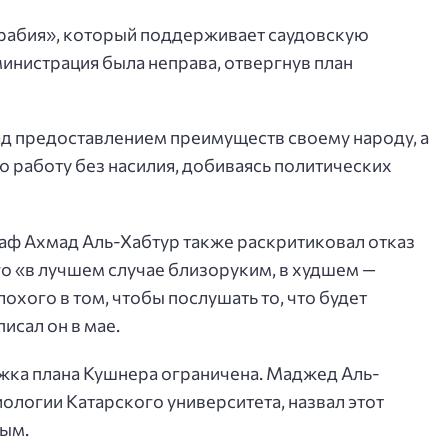
рабия», который поддерживает саудовскую
дминистрация была неправа, отвергнув план
над предоставлением преимуществ своему народу, а
ю работу без насилия, добиваясь политических
аф Ахмад Аль-Хабтур также раскритиковал отказ
его «в лучшем случае близоруким, в худшем —
хого в том, чтобы послушать то, что будет
исал он в мае.
жка плана Кушнера ограничена. Маджед Аль-
ологии Катарского университета, назвал этот
ным.