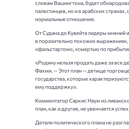
словам Вашингтона, будет обнародова
палестинцев, но и в арабских странах,
нормальные отношения.
От Судана до Кувейта лидеры мнений
в поразительно похожих выражениях, 
«фальстартом», «смертью по прибыти
«Родину нельзя продать даже за все де
Фахми. — Этот план — детище торговц
государства, которые характеризуютс
ему поддержку».
Комментатор Саркис Наум из ливанско
план, как и другие, не увенчается усп
Детали политического плана не разг