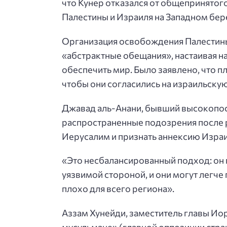
что Кунер отказался от общепринятог
Палестины и Израиля на Западном бере
Организация освобождения Палестины
«абстрактные обещания», настаивая н
обеспечить мир. Было заявлено, что п
чтобы они согласились на израильску
Джавад аль-Анани, бывший высокопос
распространенные подозрения после 
Иерусалим и признать аннексию Израи
«Это несбалансированный подход: он 
уязвимой стороной, и они могут легче 
плохо для всего региона».
Аззам Хунейди, заместитель главы Ио