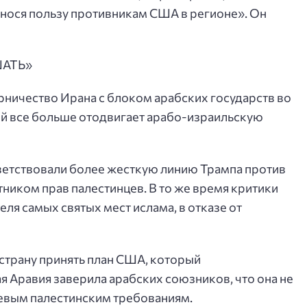
принося пользу противникам США в регионе». Он
ШАТЬ»
ничество Ирана с блоком арабских государств во
ей все больше отодвигает арабо-израильскую
ветствовали более жесткую линию Трампа против
ником прав палестинцев. В то же время критики
я самых святых мест ислама, в отказе от
 страну принять план США, который
я Аравия заверила арабских союзников, что она не
чевым палестинским требованиям.