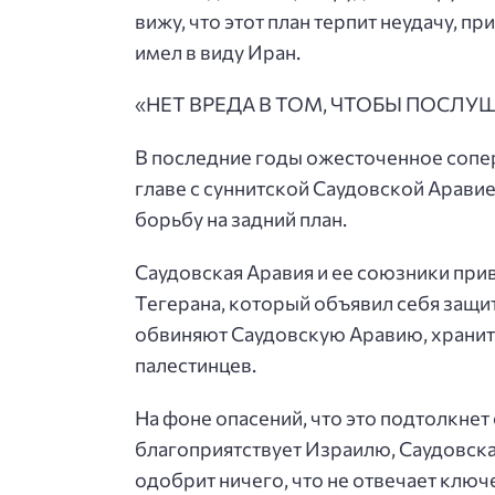
вижу, что этот план терпит неудачу, 
имел в виду Иран.
«НЕТ ВРЕДА В ТОМ, ЧТОБЫ ПОСЛУ
В последние годы ожесточенное сопер
главе с суннитской Саудовской Арави
борьбу на задний план.
Саудовская Аравия и ее союзники при
Тегерана, который объявил себя защит
обвиняют Саудовскую Аравию, хранител
палестинцев.
На фоне опасений, что это подтолкнет
благоприятствует Израилю, Саудовска
одобрит ничего, что не отвечает клю