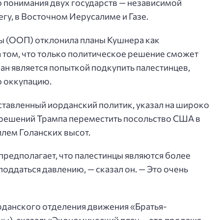
о понимания двух государств — независимой
гу, в Восточном Иерусалиме и Газе.
 (ООП) отклонила планы Кушнера как
а том, что только политическое решение сможет
лан является попыткой подкупить палестинцев,
ю оккупацию.
тавленный иорданский политик, указал на широко
решений Трампа переместить посольство США в
лем Голанских высот.
предполагает, что палестинцы являются более
поддаться давлению, — сказал он. — Это очень
рданского отделения движения «Братья-