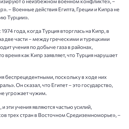
лизируют о неизбежном военном конфликте», –
». – Военные действия Египта, Греции и Кипра не
ию Турции».
 1974 года, когда Турция вторглась на Кипр, в
на две части – между греческими и турецкими
одит учения по добыче газа в районах,
о время как Кипр заявляет, что Турция нарушает
ия беспрецедентными, поскольку в ходе них
ль». Он сказал, что Египет – это государство,
не угрожает чужим.
 и эти учения являются частью усилий,
ов трех стран в Восточном Средиземноморье», –