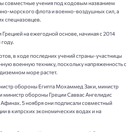
ты совместные учения под кодовым названием
нно-морского флота и военно-воздушных сил, а
их спецназовцев.
 Грецией на ежегодной основе, начиная с 2014
 году.
тов, в ходе последних учений страны-участницы
нную военную технику, поскольку напряженность с
едиземном море растет.
нистр обороны Египта Мохаммед Заки, министр
и министр обороны Греции Саввас Ангелидис
Афинах. 5 ноября они подписали совместный
и в кипрских экономических водах и на