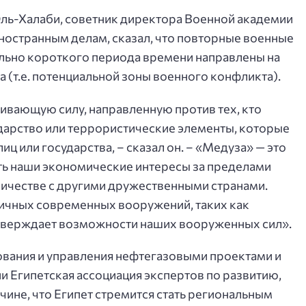
Эль-Халаби, советник директора Военной академии
иностранным делам, сказал, что повторные военные
тельно короткого периода времени направлены на
 (т.е. потенциальной зоны военного конфликта).
вающую силу, направленную против тех, кто
ударство или террористические элементы, которые
иц или государства, – сказал он. – «Медуза» — это
ить наши экономические интересы за пределами
ничестве с другими дружественными странами.
ичных современных вооружений, таких как
тверждает возможности наших вооруженных сил».
рования и управления нефтегазовыми проектами и
и Египетская ассоциация экспертов по развитию,
ичине, что Египет стремится стать региональным