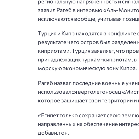
региональную напряженность и сигна
заявил Рагеб в интервью «Аль-Монитор
исключаются вообще, учитывая позиц
Турция и Кипр находятся в конфликте с
результате чего остров был разделен 
киприотами. Турция заявляет, что пров
принадлежащих туркам-киприотам, в т
морскую экономическую зону Кипра.
Рагеб назвал последние военные учен
использовался вертолетоносец «Мистра
которое защищает свои территории и 
«Египет только сохраняет свою землю,
направленных на обеспечение интерес
добавил он.