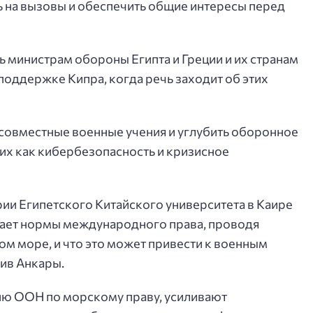
ь на вызовы и обеспечить общие интересы перед
 министрам обороны Египта и Греции и их странам
поддержке Кипра, когда речь заходит об этих
овместные военные учения и углубить оборонное
ких как кибербезопасность и кризисное
ии Египетского Китайского университета в Каире
ушает нормы международного права, проводя
ом море, и что это может привести к военным
тив Анкары.
ю ООН по морскому праву, усиливают