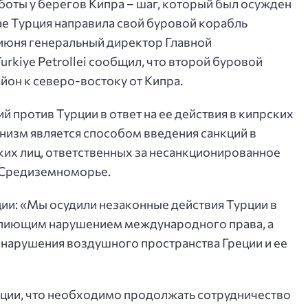
оты у берегов Кипра – шаг, который был осужден
е Турция направила свой буровой корабль
0 июня генеральный директор Главной
rkiye Petrollei сообщил, что второй буровой
айон к северо-востоку от Кипра.
й против Турции в ответ на ее действия в кипрских
анизм является способом введения санкций в
их лиц, ответственных за несанкционированное
 Средиземноморье.
ии: «Мы осудили незаконные действия Турции в
опиющим нарушением международного права, а
нарушения воздушного пространства Греции и ее
нции, что необходимо продолжать сотрудничество