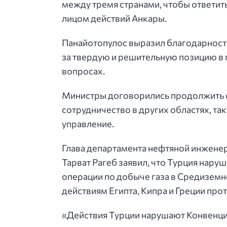
между тремя странами, чтобы ответит
лицом действий Анкары.
Панайотопулос выразил благодарность
за твердую и решительную позицию в 
вопросах.
Министры договорились продолжить с
сотрудничество в других областях, та
управление.
Глава департамента нефтяной инженер
Тарват Рагеб заявил, что Турция нар
операции по добыче газа в Средиземн
действиям Египта, Кипра и Греции про
«Действия Турции нарушают Конвенци