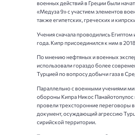
военных действий в Греции были нача
«Медуза 9» с участием элементов вое
также египетских, греческих и кипрск
Учения сначала проводились Египтом и
года. Кипр присоединился к ним в 2018
По мнению нефтяных и военных экспер
использовали гораздо более совреме
Турцией по вопросу добычи газа в Ср
Параллельно с военными учениями ми
обороны Кипра Никос Панайотопулос 
провели трехсторонние переговоры в 
документ, осуждающий агрессию Турци
сирийской территории.