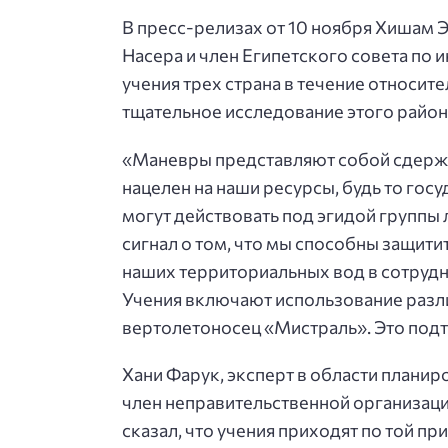
В пресс-релизах от 10 ноября Хишам 
Насера и член Египетского совета по 
учения трех страна в течение относи
тщательное исследование этого района
«Маневры представляют собой сдержи
нацелен на наши ресурсы, будь то гос
могут действовать под эгидой группы л
сигнал о том, что мы способны защит
наших территориальных вод в сотруд
Учения включают использование разл
вертолетоносец «Мистраль». Это под
Хани Фарук, эксперт в области плани
член неправительственной организаци
сказал, что учения приходят по той пр