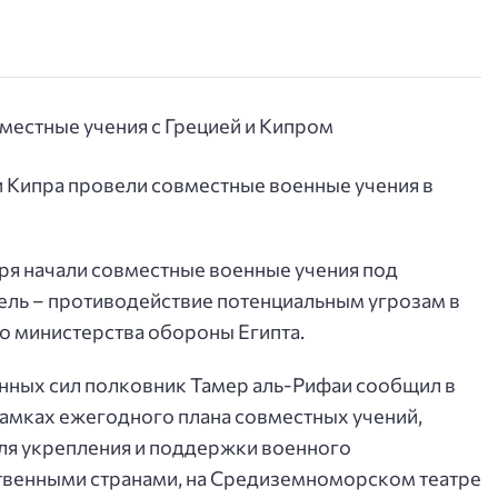
и Кипра провели совместные военные учения в
ября начали совместные военные учения под
ель – противодействие потенциальным угрозам в
 министерства обороны Египта.
нных сил полковник Тамер аль-Рифаи сообщил в
 рамках ежегодного плана совместных учений,
я укрепления и поддержки военного
ственными странами, на Средиземноморском театре