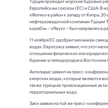
Турция проводит морские буровые раб
Европейским союзом (ЕС) и США. В ма
«Фатих» в район к западу от Кипра. 2
нефтеразведочной компании Турции Tu
корабль – «Явуз» – был направлен в р
11 ноября ЕС одобрил механизм санкци
водах. Евросоюз заявил, что этот мех
отношении физических или юридическ
бурение углеводородов в Восточном
Ангелидис заявил на пресс-конференц
кипрских водах, которые являются в
также турецкие провокационные акты 
территориальных вод».
Заки заявил на той же пресс-конфере