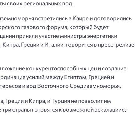
ты своих региональных вод.
иземноморья встретились в Каире и договорились
рского газового форума, который будет
ещании приняли участие министры энергетики
 Кипра, Греции и Италии, говорится в пресс-релизе
дложение конкурентоспособных цен и создание
ординация усилий между Египтом, Грецией и
нтересов и вод Восточного Средиземноморья.
, Греции и Кипра, и Турция не позволит им
е три страны готовятся к возможной эскалации», –