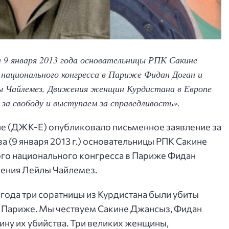
а 9 января 2013 года основательницы РПК Сакине
национального конгресса в Париже Фидан Доган и
 Чайлемез, Движения женщин Курдистана в Европе
 за свободу и выступаем за справедливость».
е (ДЖК-Е) опубликовало письменное заявление за
 (9 января 2013 г.) основательницы РПК Сакине
го национального конгресса в Париже Фидан
ения Лейлы Чайлемез.
3 года три соратницы из Курдистана были убиты
 Париже. Мы чествуем Сакине Джансыз, Фидан
ину их убийства. Три великих женщины,