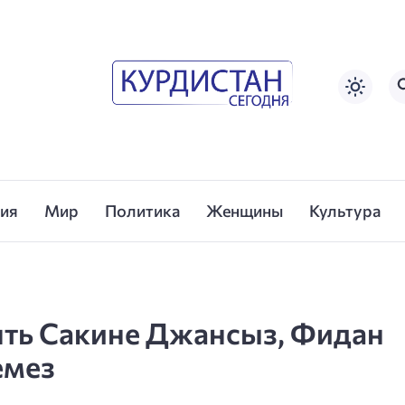
сия
Мир
Политика
Женщины
Культура
ть Сакине Джансыз, Фидан
емез