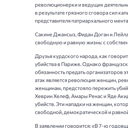
революционерки и ведущих деятельни
в результате грязного сговора сил ка
представителя патриархального мента
Сакине Джансыз, Фидан Доган и Лейл
свободную и равную жизнь: с собстве
Друзья курдского народа, как говорит
убийства в Париже. Однако французск
обязанность предать организаторов э
атак является революция женщин, рев
женщинам, предстояло пережить убий
Хеврин Хелеф, Амары Ренас и Яде Аки
убийств. Эти нападки на женщин, кот
свободной, демократической и равной
В заявлении говорится: «В 7-ю годов