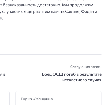
ет безнаказанности достаточно. Мы продолжим
 случаю мы еще раз чтим память Сакине, Фидан и
».
Следующая запись
я в
Боец ОСШ погиб в результате
несчастного случая
Еще из «Женщины»