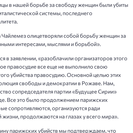
цы в нашей борьбе за свободу женщин были убиты
питалистической системы, последнего
литета.
а Чайлемез олицетворяли собой борьбу женщин за
нными интересами, мыслями и борьбой».
ся в заявлении, «разоблачили организаторов этого
ое правосудие все еще не выполнило свою
того убийства правосудию. Основной целью этих
олюция свободы и демократии в Рожаве. Нам,
ство сопредседателя партии «Будущее Сирии»
де. Все это было продолжением парижских
орые сопротивляются, организуются ради
 жизни, продолжаются на глазах у всего мира».
щину парижских убийств мы подтверждаем, что