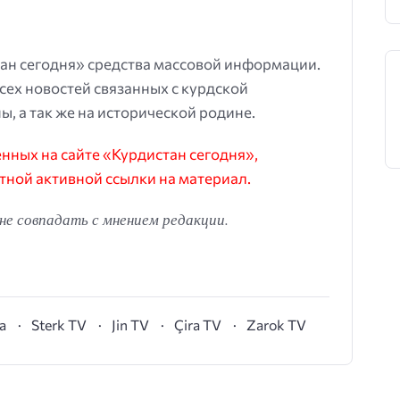
ан сегодня» средства массовой информации.
всех новостей связанных с курдской
ы, а так же на исторической родине.
ных на сайте «Курдистан сегодня»,
тной активной ссылки на материал.
е совпадать с мнением редакции.
а
Sterk TV
Jin TV
Çira TV
Zarok TV