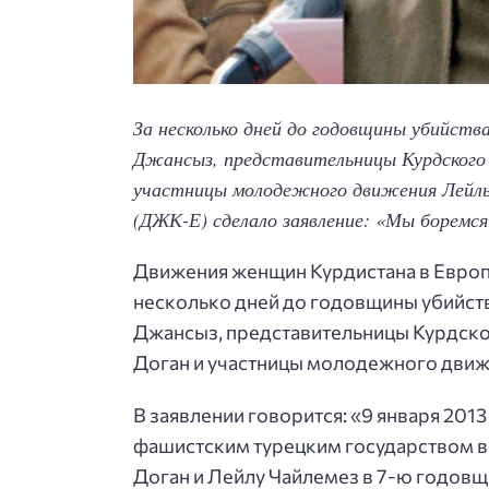
За несколько дней до годовщины убийств
Джансыз, представительницы Курдского 
участницы молодежного движения Лейлы
(ДЖК-Е)
сделало заявление: «Мы боремся
Движения женщин Курдистана в Европ
несколько дней до годовщины убийства
Джансыз, представительницы Курдско
Доган и участницы молодежного движ
В заявлении говорится: «9 января 201
фашистским турецким государством в
Доган и Лейлу Чайлемез в 7-ю годовщ