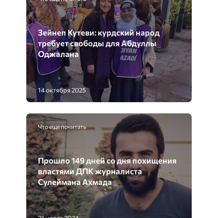
Зейнеп Кутеви: курдский народ
требует свободы для Абдуллы
Оджалана
14 октября 2025
Что еще почитать
Прошло 149 дней со дня похищения
властями ДПК журналиста
Сулеймана Ахмада
21 марта 2024