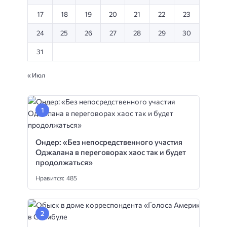
17
18
19
20
21
22
23
24
25
26
27
28
29
30
31
« Июл
Ондер: «Без непосредственного участия
Оджалана в переговорах хаос так и будет
продолжаться»
Нравится: 485