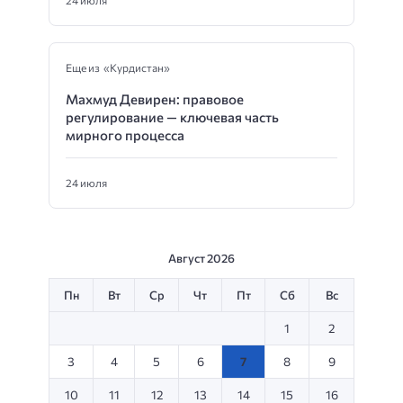
Еще из «Курдистан»
Махмуд Девирен: правовое
регулирование — ключевая часть
мирного процесса
24 июля
Август 2026
Пн
Вт
Ср
Чт
Пт
Сб
Вс
1
2
3
4
5
6
7
8
9
10
11
12
13
14
15
16