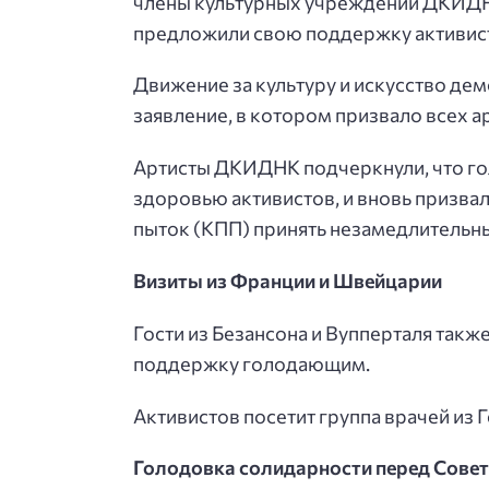
члены культурных учреждений ДКИДНК
предложили свою поддержку активис
Движение за культуру и искусство де
заявление, в котором призвало всех ар
Артисты ДКИДНК подчеркнули, что го
здоровью активистов, и вновь призва
пыток (КПП) принять незамедлительн
Визиты из Франции и Швейцарии
Гости из Безансона и Вупперталя такж
поддержку голодающим.
Активистов посетит группа врачей из 
Голодовка солидарности перед Сове