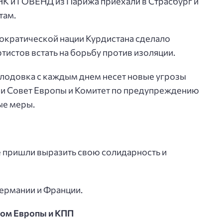
 и ГОВЕНД из Парижа приехали в Страсбург и
там.
мократической нации Курдистана сделало
тистов встать на борьбу против изоляции.
лодовка с каждым днем несет новые угрозы
ли Совет Европы и Комитет по предупреждению
ые меры.
е пришли выразить свою солидарность и
Германии и Франции.
том Европы и КПП