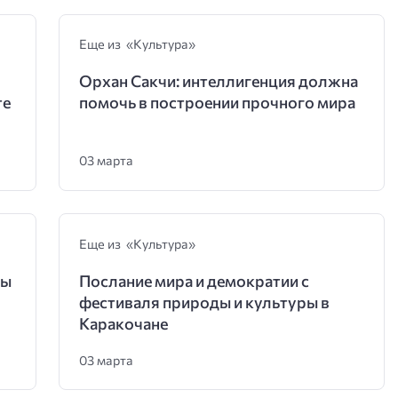
Еще из «Культура»
Орхан Сакчи: интеллигенция должна
те
помочь в построении прочного мира
03 марта
Еще из «Культура»
ры
Послание мира и демократии с
фестиваля природы и культуры в
Каракочане
03 марта