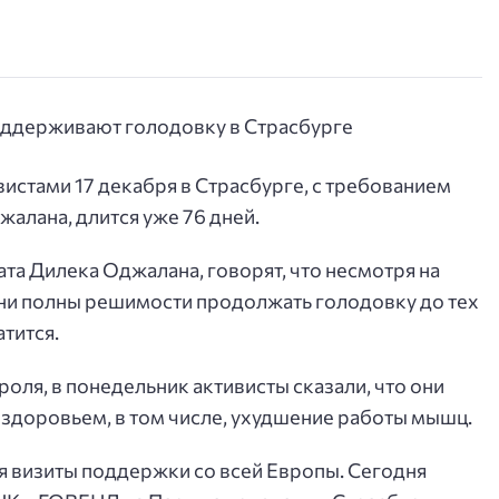
вистами 17 декабря в Страсбурге, с требованием
алана, длится уже 76 дней.
а Дилека Оджалана, говорят, что несмотря на
ни полны решимости продолжать голодовку до тех
атится.
оля, в понедельник активисты сказали, что они
здоровьем, в том числе, ухудшение работы мышц.
я визиты поддержки со всей Европы. Сегодня