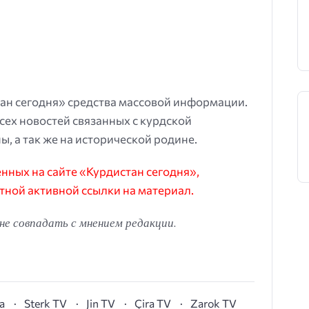
ан сегодня» средства массовой информации.
всех новостей связанных с курдской
ы, а так же на исторической родине.
ных на сайте «Курдистан сегодня»,
тной активной ссылки на материал.
е совпадать с мнением редакции.
а
Sterk TV
Jin TV
Çira TV
Zarok TV