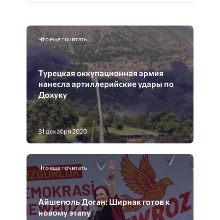
Что еще почитать
Турецкая оккупационная армия
нанесла артиллерийские удары по
Дохуку
31 декабря 2020
Что еще почитать
Айшегюль Доган: Ширнак готов к
новому этапу