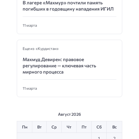
В лагере «Махмур» почтили память
погибших в годовщину нападения ИГИЛ
11 марта
Еще из «Курдистан»
Махмуд Девирен: правовое
регулирование — ключевая часть
мирного процесса
11 марта
Август 2026
Пн
Вт
Ср
Чт
Пт
Сб
Вс
1
2