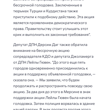
бессрочной голодовке. Заключенные в
тюрьмах Турции и Курдистана также
приступили к подобному действию. Эта акция
является проявлением демократического
права. Правительству стоит услышать этот
крик и выполнить их законные требования”.
Депутат ДПН Дерсим Даг также обратила
внимание на бессрочную акцию
сопредседателя КДО и депутата Джоламерга
от ДПН Лейлы Гювен. “До этого еще пять
городов одновременно присоединились к
акции в поддержку объявленной голодовки, —
сказала она. — Мы заявили, что будем
продолжать и распространять повсюду свою
акцию. За два дня до этого в Мерсине в знак
поддержки акции Лейлы Гювен была начата
голодовка. Затем полиция ворвалась в здание
нашей партии. В знак протеста против этого