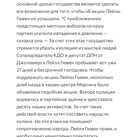
основной целью государства является сделать
все возможное для того, чтобы об акции Лейлы
Гювен не услышали. “С приближением
предстоящих местных выборов на нашу
партию усилили нападения и давление, —
сказала она. — За счет этих атак государство
стремится убрать изоляцию из мыслей людей.
Сопредседатель КДО и депутат ДПН от
Джоламерга Лейла Гювен пребывает вот уже
27 дней в бессрочной голодовке. Чтобы
поддержать акцию Лейлы Гювен, несколько
дней назад в нашем центре Мерсина была
объявлена подобная акцию. Вскоре полиция
ворвалась в партийное здание и арестовала
десять наших активистов. За счет таких
действий власти хотят поставить народ на
колени. Но эти атаки не помешают
сопротивлению народа. Лейла Гювен права, и
необходимо немедленно прекратить