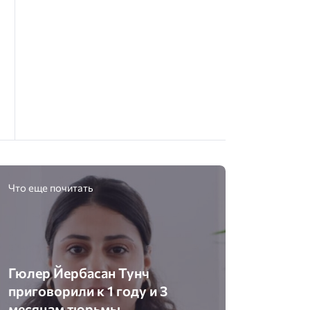
Что еще почитать
Гюлер Йербасан Тунч
приговорили к 1 году и 3
месяцам тюрьмы