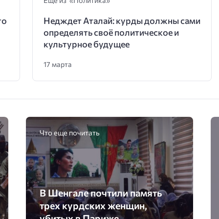
Еще из «Политика»
то
Недждет Аталай: курды должны сами
определять своё политическое и
культурное будущее
17 марта
Что еще почитать
В Шенгале почтили память
трех курдских женщин,
убитых в Париже