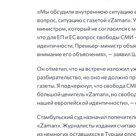
«Мы обсудили внутреннюю ситуацию в 
вопрос, ситуацию с газетой «Zaman». 
министром, который не согласился с мо
что для ЕП и ЕС вопрос свободы СМИ 
идентичности. Премьер-министр объясн
внимание его объяснения», — заявил Ш
Он отметил, что на встрече изложил у
разбирательство, но оно не должно п
газеты. Я подчеркнул, что свобода СМИ,
большой ценитель «Zaman», но своб
нашей европейской идентичности», — с
Стамбульский суд назначил попечител
«Zaman». Журналисты издания считают
из немногих оставшихся в Турции оп