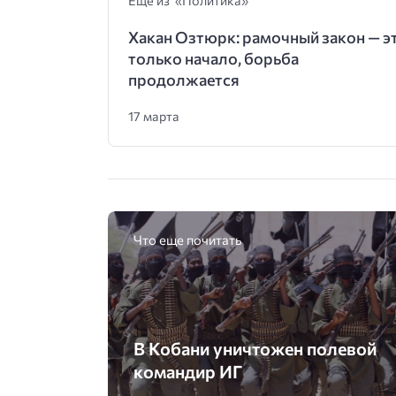
Еще из «Политика»
Хакан Озтюрк: рамочный закон — э
только начало, борьба
продолжается
17 марта
Что еще почитать
В Кобани уничтожен полевой
командир ИГ