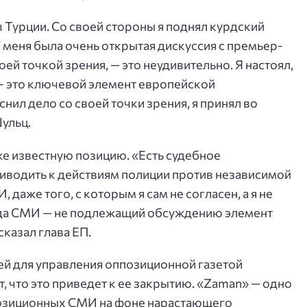
Турции. Со своей стороны я поднял курдский
У меня была очень открытая дискуссия с премьер-
ей точкой зрения, — это неудивительно. Я настоял,
– это ключевой элемент европейской
ил дело со своей точки зрения, я принял во
ульц.
же известную позицию. «Есть судебное
риводить к действиям полиции против независимой
 даже того, с которым я сам не согласен, а я не
ода СМИ — не подлежащий обсуждению элемент
казал глава ЕП.
ей для управления оппозиционной газетой
, что это приведет к ее закрытию. «Zaman» — одно
позиционных СМИ на фоне нарастающего