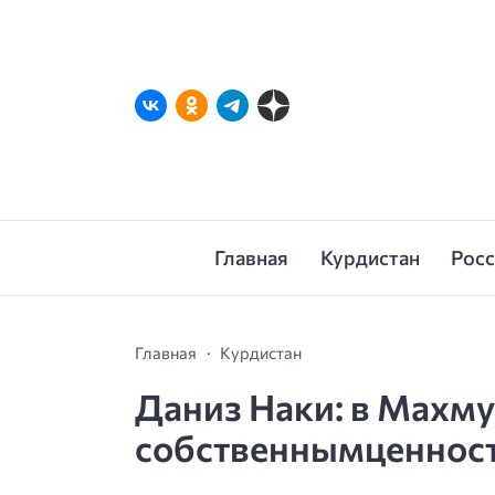
Главная
Курдистан
Рос
Главная
Курдистан
Даниз Наки: в Махм
собственнымценнос