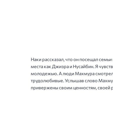
Наки рассказал, что он посещал семьи
места как Джизра и Нусайбин. Я чувств
молодежью. А люди Махмура смотрели
трудолюбивые. Услышав слово Махмур,
привержены своим ценностям, своей р