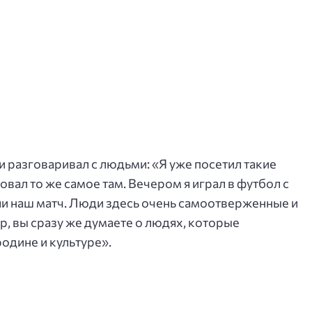
 и разговаривал с людьми: «Я уже посетил такие
овал то же самое там. Вечером я играл в футбол с
 наш матч. Люди здесь очень самоотверженные и
 вы сразу же думаете о людях, которые
одине и культуре».