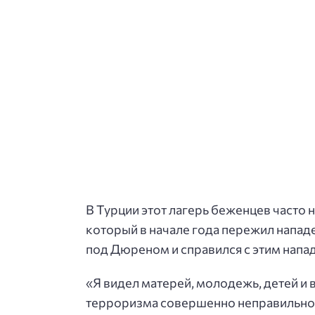
В Турции этот лагерь беженцев часто 
который в начале года пережил напад
под Дюреном и справился с этим нап
«Я видел матерей, молодежь, детей и в
терроризма совершенно неправильно. 