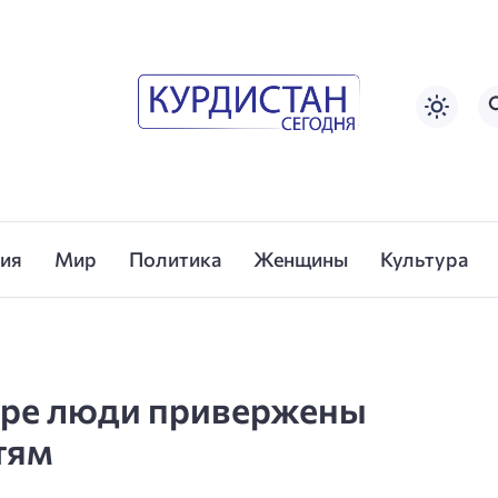
сия
Мир
Политика
Женщины
Культура
уре люди привержены
тям