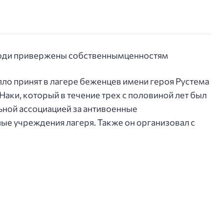
ло принят в лагере беженцев имени героя Рустема
аки, который в течение трех с половиной лет был
ной ассоциацией за антивоенные
ные учреждения лагеря. Также он организовал с