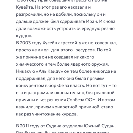
Кувейта. На этот раз его наказали и
разгромили, но не добили, поскольку он и
дальше должен был сдерживать Иран. И снова
дали возможность устроить очередную резню
курдов.
В 2003 году Хусейн агрессий уже не совершал,
просто не имел для этого ресурсов. По той
же причине он не создавал никакого
химического и тем более ядерного оружия.
Никакую «Аль Каиду» он тем более никогда не
поддерживал, для него она была прямым
конкурентом в борьбе за власть. Но вот тут – то
его и разгромили окончательно, без реальной
причины и ьез решения Совбеза ООН. И потом
казнили, причем конкретной причиной стало
как раз уничтожение курдов.
В 2011 году от Судана отделили Южный Судан.
Все было как бы по закону и по результатам