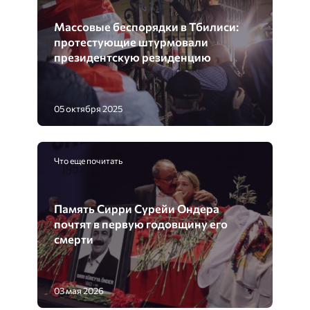
Массовые беспорядки в Тбилиси:
протестующие штурмовали
президентскую резиденцию
05 октября 2025
Что еще почитать
Память Сирри Сурейи Ондера
почтят в первую годовщину его
смерти
03 мая 2026