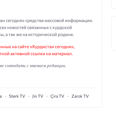
ан сегодня» средства массовой информации.
всех новостей связанных с курдской
ы, а так же на исторической родине.
ных на сайте «Курдистан сегодня»,
тной активной ссылки на материал.
е совпадать с мнением редакции.
а
Sterk TV
Jin TV
Çira TV
Zarok TV