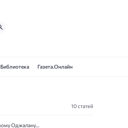
Библиотека
Газета.Онлайн
10 статей
емому Оджалану…