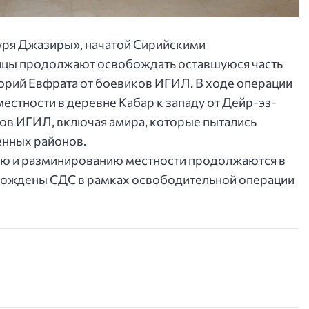
уря Джазиры», начатой Сирийскими
йцы продолжают освобождать оставшуюся часть
торий Евфрата от боевиков ИГИЛ.
В ходе операции
стности в деревне Кабар к западу от Дейр-эз-
ков ИГИЛ, включая амира, которые пытались
енных районов.
ию и разминированию местности продолжаются в
бождены СДС в рамках освободительной операции