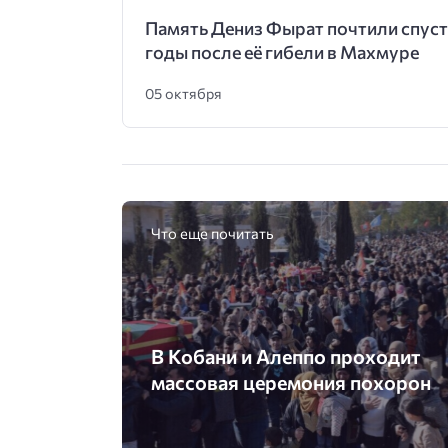
Память Дениз Фырат почтили спус
годы после её гибели в Махмуре
05 октября
Что еще почитать
В Кобани и Алеппо проходит
массовая церемония похорон