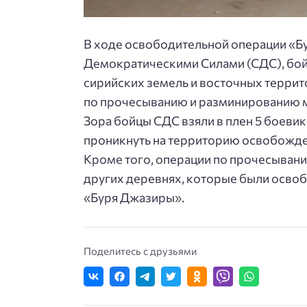
В ходе освободительной операции «Б
Демократическими Силами (СДС), бо
сирийских земель и восточных терри
по прочесыванию и разминированию ме
Зора бойцы СДС взяли в плен 5 боеви
проникнуть на территорию освобожд
Кроме того, операции по прочесыван
других деревнях, которые были осво
«Буря Джазиры».
Поделитесь с друзьями