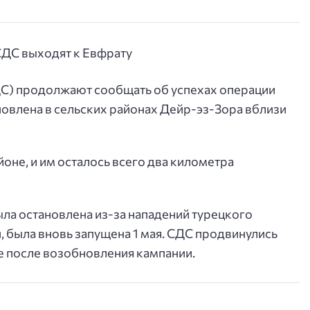
С) продолжают сообщать об успехах операции
овлена в сельских районах Дейр-эз-Зора вблизи
не, и им осталось всего два километра
ла остановлена из-за нападений турецкого
, была вновь запущена 1 мая. СДС продвинулись
це после возобновления кампании.