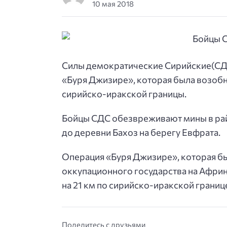
10 мая 2018
Силы демократические Сирийские(СД
«Буря Джизире», которая была возобн
сирийско-иракской границы.
Бойцы СДС обезвреживают мины в райо
до деревни Бахоз на берегу Евфрата.
Операция «Буря Джизире», которая бы
оккупационного государства на Африн
на 21 км по сирийско-иракской грани
Поделитесь с друзьями