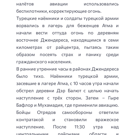
налётов авиации использовались
беспилотники, корректирующие огонь.
Турецкие наёмники и солдаты турецкой армии
ворвались в лагерь для беженцев Атма и
начали вести оттуда огонь по деревням
восточнее Джендереса, находящимся в семи
километрах от райцентра, пытаясь таким
образом посеять страх и панику среди
гражданского населения.
В ранние утренние часы в районах Джендереса
было тихо. Наёмники турецкой армии,
засевшие в лагере Атма, с 10 часов утра начали
обстрел деревни Дэр Балют с целью начать
наступление с трёх сторон. Затем – Гыре
Бафлор и Мухамадия, где применили авиацию.
Бойцы Отрядов самообороны ответили
контратакой и становили вражеское
наступление. После 11:30 утра над
центральными районами области и