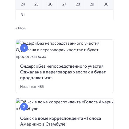
24
25
26
27
28
29
30
31
« Июл
Ондер: «Без непосредственного участия
Оджалана в переговорах хаос так и будет
продолжаться»
Нравится: 485
Обыск в доме корреспондента «Голоса
Америки» в Стамбуле