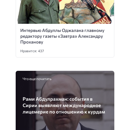
Интервью Абдуллы Оджалана главному
редактору газеты «Завтра» Александру
Проханову
Нравится: 437
Что еще почитать
Рами Абдулрахман: события в
Сирии выявляют международное
лицемерие по отношению к курдам