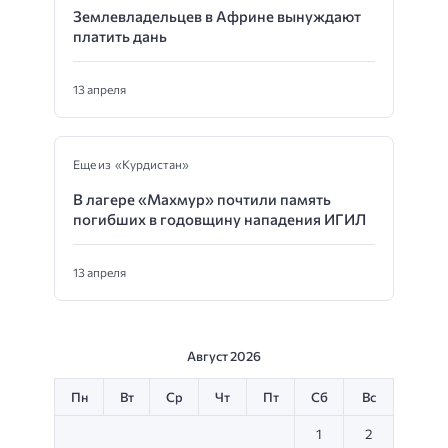
Землевладельцев в Африне вынуждают
платить дань
13 апреля
Еще из «Курдистан»
В лагере «Махмур» почтили память
погибших в годовщину нападения ИГИЛ
13 апреля
Август 2026
Пн
Вт
Ср
Чт
Пт
Сб
Вс
1
2