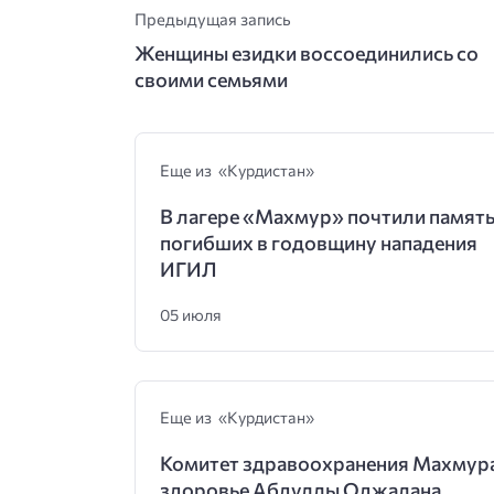
Предыдущая запись
Женщины езидки воссоединились со
своими семьями
Еще из «Курдистан»
В лагере «Махмур» почтили памят
погибших в годовщину нападения
ИГИЛ
05 июля
Еще из «Курдистан»
Комитет здравоохранения Махмура
здоровье Абдуллы Оджалана