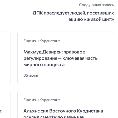
Следующая запись
ДПК преследует людей, посетивших
акцию «живой щит»
Еще из «Курдистан»
ь
Махмуд Девирен: правовое
регулирование — ключевая часть
мирного процесса
05 июля
Еще из «Курдистан»
:
Альянс сил Восточного Курдистана
осудил смертную казнь как