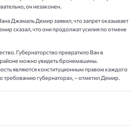
вательно, он незаконен.
ана Джамаль Демир заявил, что запрет оказывает
Демир сказал, что они продолжат усилия по отмене
ество. Губернаторство превратило Ван в
в районе можно увидеть бронемашины.
ность являются конституционным правом каждого
по требованию губернатора», – отметил Демир.