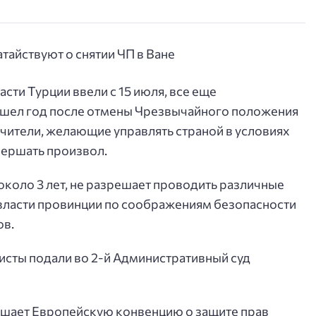
ти Турции ввели с 15 июля, все еще
рошел год после отмены Чрезвычайного положения
ечители, желающие управлять страной в условиях
ершать произвол.
 около 3 лет, не разрешает проводить различные
 власти провинции по соображениям безопасности
ов.
исты подали во 2-й Административный суд
рушает Европейскую конвенцию о защите прав