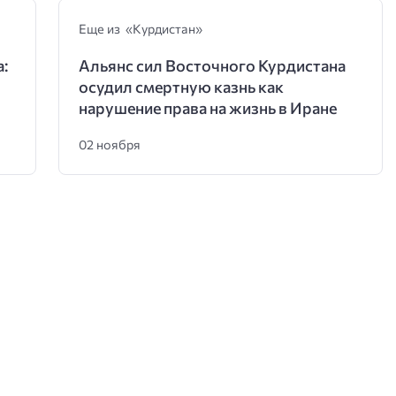
Еще из «Курдистан»
:
Альянс сил Восточного Курдистана
осудил смертную казнь как
нарушение права на жизнь в Иране
02 ноября