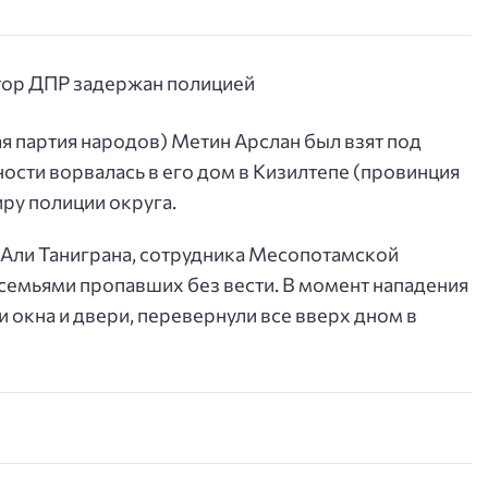
 партия народов) Метин Арслан был взят под
ности ворвалась в его дом в Кизилтепе (провинция
ру полиции округа.
 Али Таниграна, сотрудника Месопотамской
семьями пропавших без вести. В момент нападения
 окна и двери, перевернули все вверх дном в