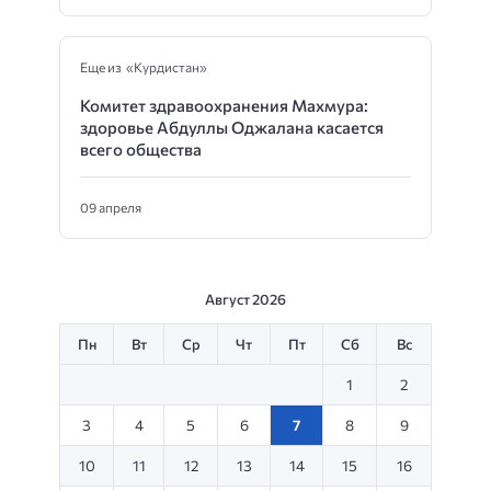
Еще из «Курдистан»
Комитет здравоохранения Махмура:
здоровье Абдуллы Оджалана касается
всего общества
09 апреля
Август 2026
Пн
Вт
Ср
Чт
Пт
Сб
Вс
1
2
3
4
5
6
7
8
9
10
11
12
13
14
15
16