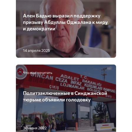
Ален Бадью выразил поддержку
призыву Абдуллы Оджалана к миру
и демократии
14 апреля 2025
Что еще почитать
Политзаключенные в Синджанской
тюрьме объявили голодовку
30 июня 2022