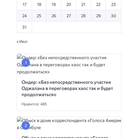
17
18
19
20
21
22
23
24
25
26
27
28
29
30
31
« Июл
Ондер: «Без непосредственного участия
Оджалана в переговорах хаос так и будет
продолжаться»
Нравится: 485
Обыск в доме корреспондента «Голоса