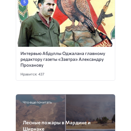
Интервью Абдуллы Оджалана главному
редактору газеты «Завтра» Александру
Проханову
Нравится: 437
Что еще почитать
Лесные пожары в Мардине и
Ширнаке