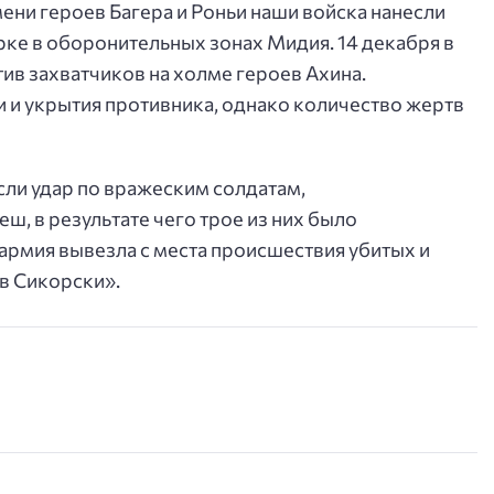
ни героев Багера и Роньи наши войска нанесли
рке в оборонительных зонах Мидия. 14 декабря в
ив захватчиков на холме героев Ахина.
 и укрытия противника, однако количество жертв
если удар по вражеским солдатам,
, в результате чего трое из них было
армия вывезла с места происшествия убитых и
в Сикорски».