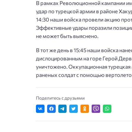
В рамках Революционной кампании име
удар по турецкой армии в районе Хаку
14:30 наши войска провели акцию прот
Эффективные удары поразили позиции
не может быть выяснено.
В тот же день в 15:45 наши войска нан
дислоцированным на горе Герой Дервеш
уничтожено. Оккупационная турецкая 
раненых солдат с помощью вертолето
Поделитесь с друзьями