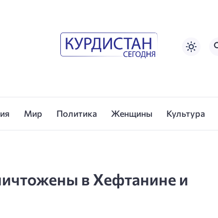
сия
Мир
Политика
Женщины
Культура
уничтожены в Хефтанине и