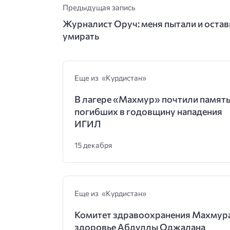
Предыдущая запись
Журналист Оруч: меня пытали и оста
умирать
Еще из «Курдистан»
В лагере «Махмур» почтили памят
погибших в годовщину нападения
ИГИЛ
15 декабря
Еще из «Курдистан»
Комитет здравоохранения Махмура
здоровье Абдуллы Оджалана