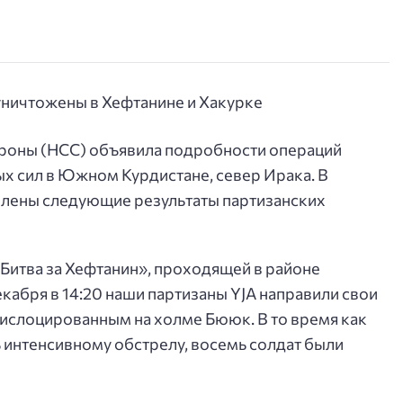
роны (НСС) объявила подробности операций
х сил в Южном Курдистане, север Ирака. В
влены следующие результаты партизанских
Битва за Хефтанин», проходящей в районе
кабря в 14:20 наши партизаны YJA направили свои
дислоцированным на холме Бююк. В то время как
ь интенсивному обстрелу, восемь солдат были