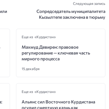
Следующая запись
вили
Сопредседатель муниципалитета
Кызылтепе заключена в тюрьму
Еще из «Курдистан»
ь
Махмуд Девирен: правовое
регулирование — ключевая часть
мирного процесса
15 декабря
Еще из «Курдистан»
:
Альянс сил Восточного Курдистана
осудил смертную казнь как