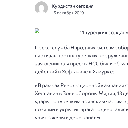
Курдистан сегодня
15 декабря 2019
Пресс-служба Народных сил самообо
партизан против турецких вооруженны
заявлении для прессы НСС были объя
действий в Хефтанине и Хакурке:
«В рамках Революционной кампании «
Хефтанин в Зоне обороны Мидия, 13 де
удары по турецким воинским частям, 
позиции и укрытия врага подвергалис
уничтожены и двое ранены.